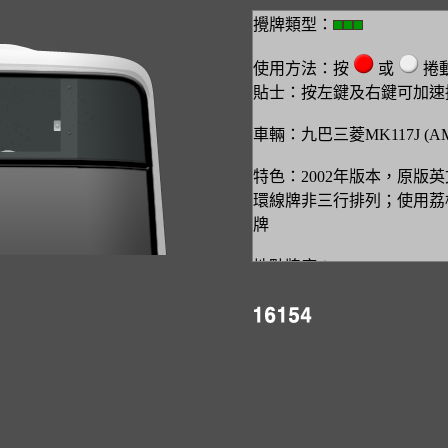
攪牌類型：
使用方法：按
或
捲
貼士：按左鍵及右鍵可加速
車輛：九巴三菱MK117J (AM
特色：2002年版本，原版
環線牌非三行排列；使用荔
牌
地點牌序：
白
私 家 車
尖沙咀碼頭
蘇 屋
達 之 路
廣 播 道
尖沙咀(東)