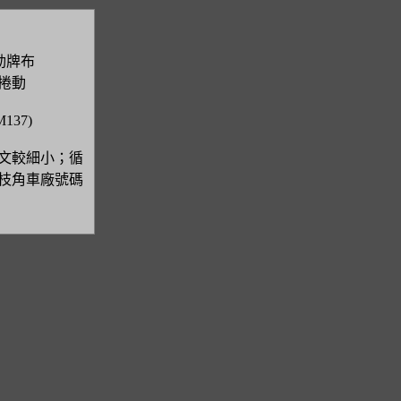
動牌布
捲動
137)
英文較細小；循
枝角車廠號碼