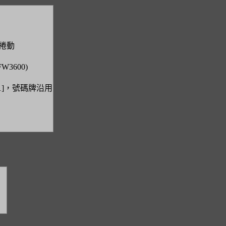
捲動
3600)
1]，號碼牌沿用