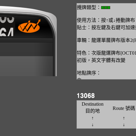
攪牌類型：
使用方法：按↑或↓捲動牌布
貼士：按左鍵及右鍵可加速
車輛：龍運單層牌布版本2(FW
特色：次版龍運牌布[OCT0
初版，英文字體有改變
地點牌序：
白
機場(客運大樓)
東涌
東涌(逸東)
Destination
Route 號碼
赤鱲角碼頭
目的地
東涌＊-機場航膳區(循環線)
↑
↑
東涌＊-客運大樓(循環線)
↓
↓
龍運巴士有限公司