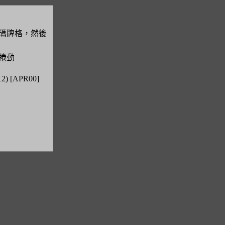
碼牌格，然後
捲動
 [APR00]